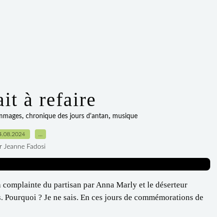
ait à refaire
,
,
mmages
chronique des jours d'antan
musique
4.08.2024
…
r Jeanne Fadosi
la complainte du partisan par Anna Marly et le déserteur
. Pourquoi ? Je ne sais. En ces jours de commémorations de