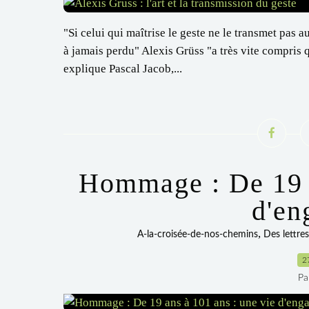
"Si celui qui maîtrise le geste ne le transmet pas 
à jamais perdu" Alexis Grüss "a très vite compris qu
explique Pascal Jacob,...
Hommage : De 19 a
d'en
,
A-la-croisée-de-nos-chemins
Des lettre
2
Pa