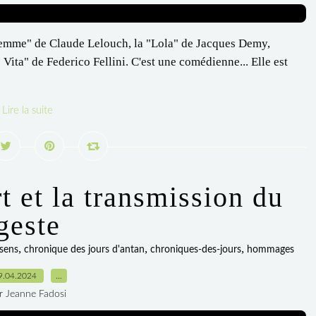
femme" de Claude Lelouch, la "Lola" de Jacques Demy,
ita" de Federico Fellini. C'est une comédienne... Elle est
Lire la suite
rt et la transmission du
geste
,
,
,
sens
chronique des jours d'antan
chroniques-des-jours
hommages
9.04.2024
…
r Jeanne Fadosi