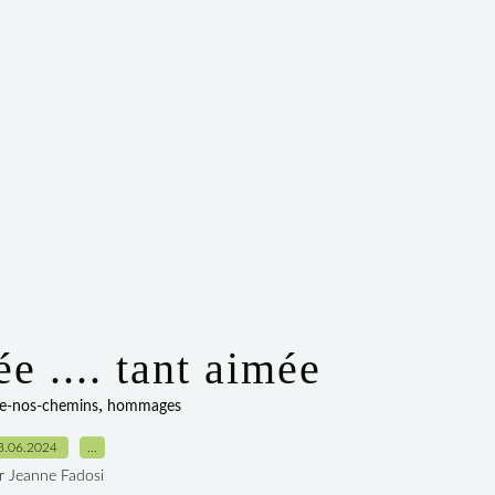
 .... tant aimée
,
de-nos-chemins
hommages
3.06.2024
…
r Jeanne Fadosi