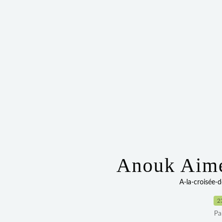
Anouk Aimée
A-la-croisée-
2
Pa