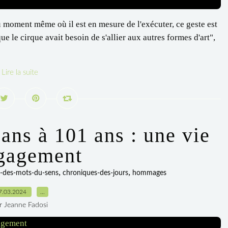
au moment même où il est en mesure de l'exécuter, ce geste est
e le cirque avait besoin de s'allier aux autres formes d'art",
Lire la suite
ns à 101 ans : une vie
gagement
,
,
s-des-mots-du-sens
chroniques-des-jours
hommages
7.03.2024
…
r Jeanne Fadosi