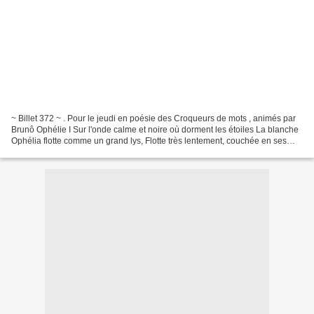
~ Billet 372 ~ . Pour le jeudi en poésie des Croqueurs de mots , animés par
Brunô Ophélie I Sur l'onde calme et noire où dorment les étoiles La blanche
Ophélia flotte comme un grand lys, Flotte très lentement, couchée en ses
longs voiles... - On entend...