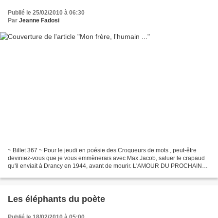
Publié le 25/02/2010 à 06:30
Par
Jeanne Fadosi
~ Billet 367 ~ Pour le jeudi en poésie des Croqueurs de mots , peut-être
deviniez-vous que je vous emmènerais avec Max Jacob, saluer le crapaud
qu'il enviait à Drancy en 1944, avant de mourir. L'AMOUR DU PROCHAIN
Qui a vu le crapaud traverser la rue ?...
Les éléphants du poète
Publié le 18/02/2010 à 05:00