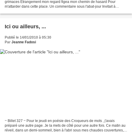
grimaces Etrangement mon regard figea mon chemin de hasard Pour
m'attarder dans cette place. Un commentaire sous l'abat-jour Invitait à
tomber le masque Mais il aurait fallu un casque...
Ici ou ailleurs, ...
Publié le 14/01/2010 à 05:30
Par
Jeanne Fadosi
~ Billet 327 ~ Pour le jeudi en poésie des Croqueurs de mots , j'avais
préparé une autre page. Je la mets de côté pour une autre fois. Ce matin au
réveil, dans un demi-sommeil, bien à l'abri sous mes chaudes couvertures,