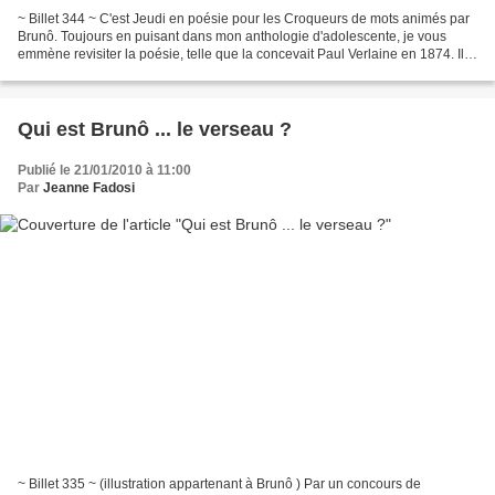
~ Billet 344 ~ C'est Jeudi en poésie pour les Croqueurs de mots animés par
Brunô. Toujours en puisant dans mon anthologie d'adolescente, je vous
emmène revisiter la poésie, telle que la concevait Paul Verlaine en 1874. Il a
écrit plusieurs fois sur l'art...
Qui est Brunô ... le verseau ?
Publié le 21/01/2010 à 11:00
Par
Jeanne Fadosi
~ Billet 335 ~ (illustration appartenant à Brunô ) Par un concours de