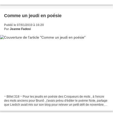
je n'ai pas tout de suite réalisé...
Comme un jeudi en poésie
Publié le 07/01/2010 à 16:20
Par
Jeanne Fadosi
~ Billet 318 ~ Pour les jeudis en poésie des Croqueurs de mots , à l'encre
des mots anciens pour Brunô , j'avais prévu d'éditer le poème Note, partage
que Liedich avait mis sur son blog pour relever un petit défi de novembre.
Mais ce poème a disparu des...