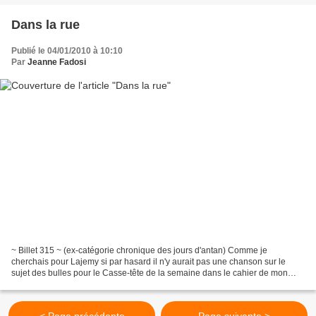
Dans la rue
Publié le 04/01/2010 à 10:10
Par
Jeanne Fadosi
~ Billet 315 ~ (ex-catégorie chronique des jours d'antan) Comme je
cherchais pour Lajemy si par hasard il n'y aurait pas une chanson sur le
sujet des bulles pour le Casse-tête de la semaine dans le cahier de mon
père, j'ai retrouvée celle-ci qui ne fait...