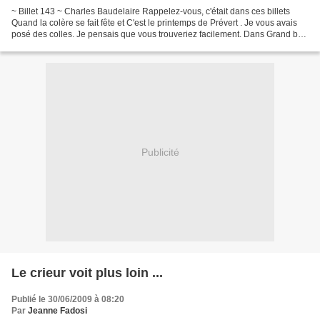
~ Billet 143 ~ Charles Baudelaire Rappelez-vous, c'était dans ces billets
Quand la colère se fait fête et C'est le printemps de Prévert . Je vous avais
posé des colles. Je pensais que vous trouveriez facilement. Dans Grand bal
du printemps, Jacques Prévert...
Publicité
Le crieur voit plus loin ...
Publié le 30/06/2009 à 08:20
Par
Jeanne Fadosi