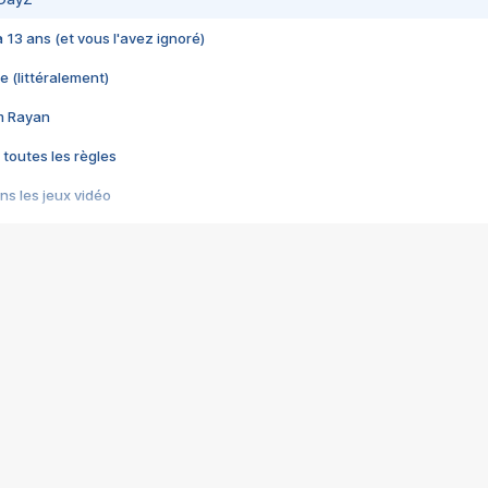
 a 13 ans (et vous l'avez ignoré)
e (littéralement)
im Rayan
 toutes les règles
s les jeux vidéo
us choquant de Rockstar ? - Le scandale BULLY
e plus moche de Steam
du RÊVE tourne au CAUCHEMAR
pendant 8 heures
it… à tort
umiliés par un jeu vidéo
ire - Final Fantasy 8