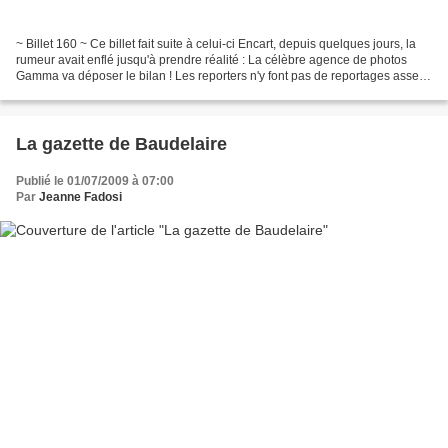
~ Billet 160 ~ Ce billet fait suite à celui-ci Encart, depuis quelques jours, la
rumeur avait enflé jusqu'à prendre réalité : La célèbre agence de photos
Gamma va déposer le bilan ! Les reporters n'y font pas de reportages assez
"people" ! Je suis triste...
La gazette de Baudelaire
Publié le 01/07/2009 à 07:00
Par
Jeanne Fadosi