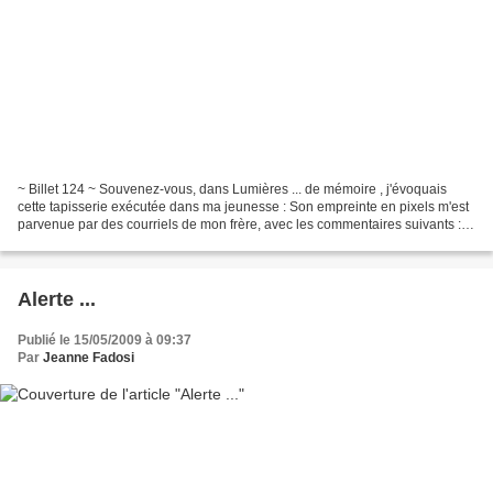
~ Billet 124 ~ Souvenez-vous, dans Lumières ... de mémoire , j'évoquais
cette tapisserie exécutée dans ma jeunesse : Son empreinte en pixels m'est
parvenue par des courriels de mon frère, avec les commentaires suivants :
Mémoire1 : Sans commentaire ......
Alerte ...
Publié le 15/05/2009 à 09:37
Par
Jeanne Fadosi