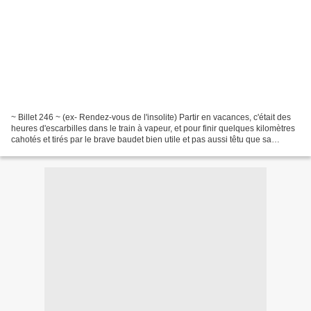
~ Billet 246 ~ (ex- Rendez-vous de l'insolite) Partir en vacances, c'était des
heures d'escarbilles dans le train à vapeur, et pour finir quelques kilomètres
cahotés et tirés par le brave baudet bien utile et pas aussi têtu que sa
réputation ne le laisse...