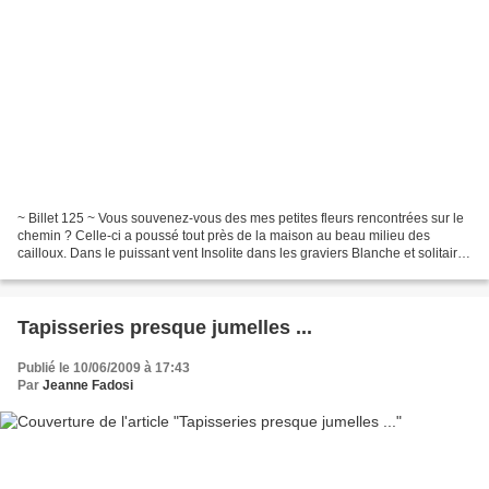
~ Billet 125 ~ Vous souvenez-vous des mes petites fleurs rencontrées sur le
chemin ? Celle-ci a poussé tout près de la maison au beau milieu des
cailloux. Dans le puissant vent Insolite dans les graviers Blanche et solitaire
Merci à Oxygène et Zip de...
Tapisseries presque jumelles ...
Publié le 10/06/2009 à 17:43
Par
Jeanne Fadosi