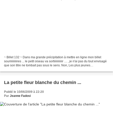
~ Billet 132 ~ Dans ma grande précipitation à mettre en ligne mon billet
souriiiiiiiiires ... le petit oiseau va sortiiiiiiiiiiir .... , je n'ai pas du tout envisagé
que son titre ne tombait pas sous le sens. Non, Les plus jeunes
comprendront peut-être...
La petite fleur blanche du chemin ...
Publié le 10/06/2009 à 22:20
Par
Jeanne Fadosi