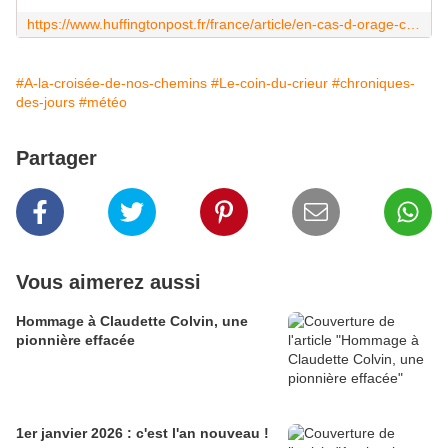
https://www.huffingtonpost.fr/france/article/en-cas-d-orage-comment-se-comporter-selon-qu-on-soit-en-exterieur-ou-en-interieur_220546.html
#A-la-croisée-de-nos-chemins
#Le-coin-du-crieur
#chroniques-
des-jours
#météo
Partager
Vous aimerez aussi
Hommage à Claudette Colvin, une
pionnière effacée
1er janvier 2026 : c'est l'an nouveau !