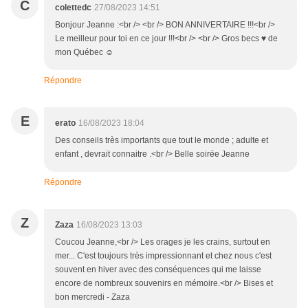
C
colettedc
27/08/2023 14:51
Bonjour Jeanne :<br /> <br /> BON ANNIVERTAIRE !!!<br />
Le meilleur pour toi en ce jour !!!<br /> <br /> Gros becs ♥ de
mon Québec ☺
Répondre
E
erato
16/08/2023 18:04
Des conseils très importants que tout le monde ; adulte et
enfant , devrait connaitre .<br /> Belle soirée Jeanne
Répondre
Z
Zaza
16/08/2023 13:03
Coucou Jeanne,<br /> Les orages je les crains, surtout en
mer... C'est toujours très impressionnant et chez nous c'est
souvent en hiver avec des conséquences qui me laisse
encore de nombreux souvenirs en mémoire.<br /> Bises et
bon mercredi - Zaza