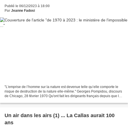
Publié le 06/12/2023 à 18:00
Par
Jeanne Fadosi
"L'emprise de l’homme sur la nature est devenue telle qu’elle comporte le
risque de destruction de la nature elle-même." Georges Pompidou, discours
de Chicago, 28 février 1970 Qu'ont fait les dirigeants français depuis que les
scientifiques alertent sur...
Un air dans les airs (1) ... La Callas aurait 100
ans