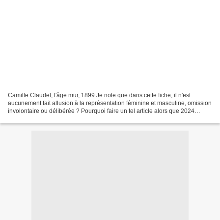
Camille Claudel, l'âge mur, 1899 Je note que dans cette fiche, il n'est
aucunement fait allusion à la représentation féminine et masculine, omission
involontaire ou délibérée ? Pourquoi faire un tel article alors que 2024
pointe le bout de son nez ? pour...