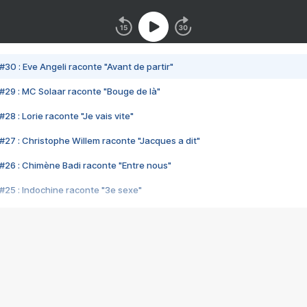
#30 : Eve Angeli raconte "Avant de partir"
#29 : MC Solaar raconte "Bouge de là"
28 : Lorie raconte "Je vais vite"
#27 : Christophe Willem raconte "Jacques a dit"
#26 : Chimène Badi raconte "Entre nous"
#25 : Indochine raconte "3e sexe"
#24 : Zaho raconte "C'est chelou"
#23 : Patrick Bruel raconte "Au café des délices"
#22 : Kyo raconte "Le chemin"
#21 : Nolwenn Leroy raconte "Cassé"