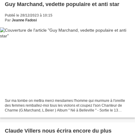
Guy Marchand, vedette populaire et anti star
Publié le 28/12/2023 à 10:15
Par
Jeanne Fadosi
Sur ma tombe on mettra merci mesdames l'homme qui murmure à l'oreille
des femmes remballez-moi tous les violons et coupez l'son Chanteur de
Charme (G.Marchand, L.Beier ) Album " Né à Belleville " - Sortie le 13
novembre 2020 (c) ARTMADA - Distribution...
Claude Villers nous écrira encore du plus