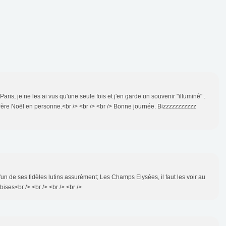
aris, je ne les ai vus qu'une seule fois et j'en garde un souvenir "illuminé" .
le Père Noël en personne.<br /> <br /> <br /> Bonne journée. Bizzzzzzzzzzz
l'un de ses fidèles lutins assurément; Les Champs Elysées, il faut les voir au
bises<br /> <br /> <br /> <br />