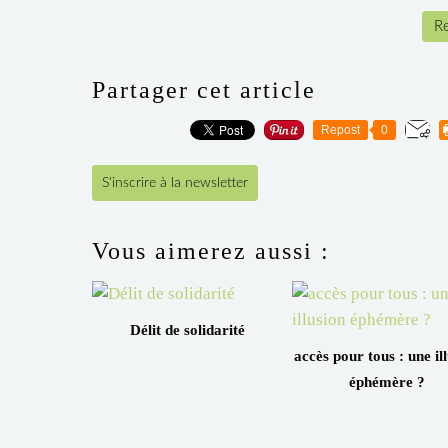
Re
Partager cet article
Repost
0
S'inscrire à la newsletter
Vous aimerez aussi :
Délit de solidarité
accès pour tous : une il
éphémère ?