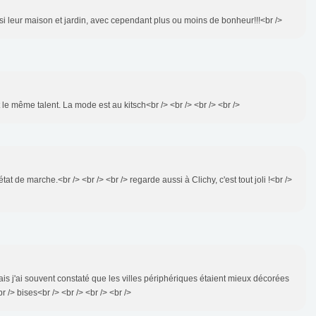
si leur maison et jardin, avec cependant plus ou moins de bonheur!!!<br />
 le même talent. La mode est au kitsch<br /> <br /> <br /> <br />
 état de marche.<br /> <br /> <br /> regarde aussi à Clichy, c'est tout joli !<br />
mais j'ai souvent constaté que les villes périphériques étaient mieux décorées
r /> bises<br /> <br /> <br /> <br />