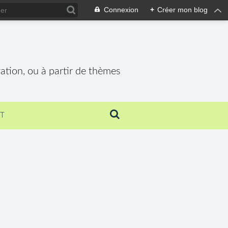
Connexion
+
Créer mon blog
vation, ou à partir de thèmes
T