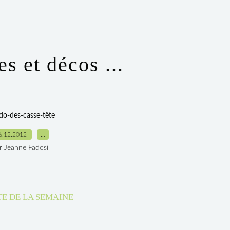
s et décos ...
do-des-casse-tête
6.12.2012
…
r Jeanne Fadosi
TE DE LA SEMAINE