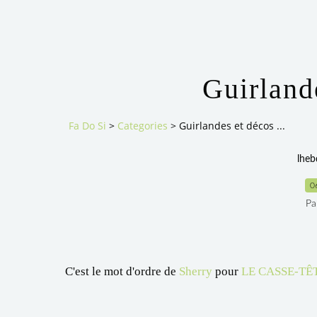
Guirlande
Fa Do Si
>
Categories
>
Guirlandes et décos ...
lheb
0
Pa
C'est le mot d'ordre de
Sherry
pour
LE CASSE-TÊ