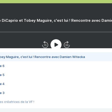
 DiCaprio et Tobey Maguire, c'est lui ! Rencontre avec Dam
bey Maguire, c'est lui ! Rencontre avec Damien Witecka
e 6
e 5
e 4
e 3
s créatrices de la VF !
e 2