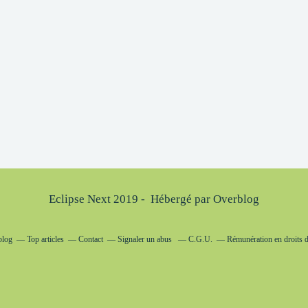
Eclipse Next 2019 - Hébergé par
Overblog
blog
Top articles
Contact
Signaler un abus
C.G.U.
Rémunération en droits d