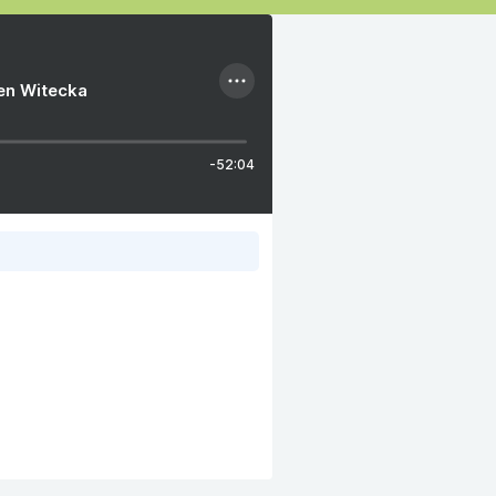
ien Witecka
-52:04