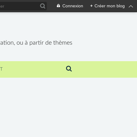
Connexion
+
Créer mon blog
vation, ou à partir de thèmes
T