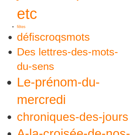
etc
fêtes
défiscroqsmots
Des lettres-des-mots-
du-sens
Le-prénom-du-
mercredi
chroniques-des-jours
A-la-croisée-de-nos-