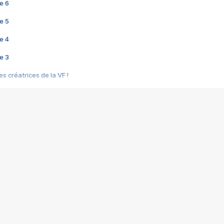
e 6
e 5
e 4
e 3
s créatrices de la VF !
e 2
e 1
e Mektoub My Love arrive enfin ! Rencontre avec Shaïn Boumedine et Sal
i : après Toni en famille
elle réalise le bouleversant Dites lui que je l'aime
ais ! Rencontre autour de Vie privée de Rebecca Zlotowski
 de Marguerite, Grave... Rencontre avec Ella Rumpf
 Les Rêveurs, un film intime sur la santé mentale