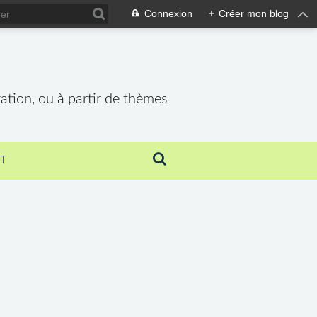
Connexion
+
Créer mon blog
vation, ou à partir de thèmes
T