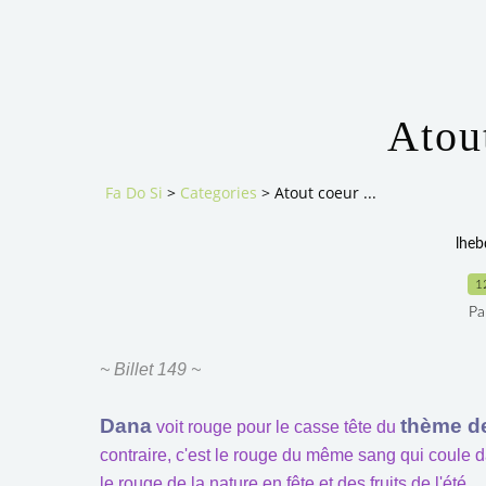
Atout
Fa Do Si
>
Categories
>
Atout coeur ...
lheb
1
Pa
~ Billet 149 ~
Dana
thème d
voit rouge pour le casse tête du
contraire, c'est le rouge du même sang qui coule d
le rouge de la nature en fête et des fruits de l'été.