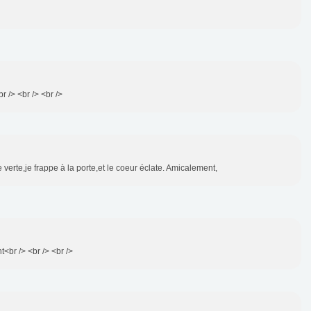
r /> <br /> <br />
 verte,je frappe à la porte,et le coeur éclate. Amicalement,
t<br /> <br /> <br />