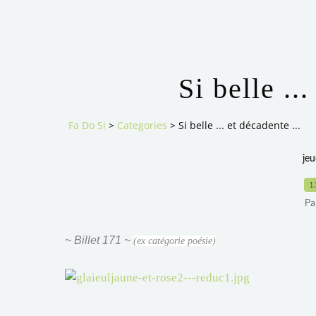
Si belle ...
Fa Do Si
>
Categories
>
Si belle ... et décadente ...
jeu
1
Pa
~ Billet 171 ~
(ex catégorie poésie)