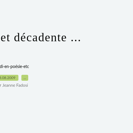
 et décadente ...
di-en-poésie-etc
3.08.2009
…
r Jeanne Fadosi