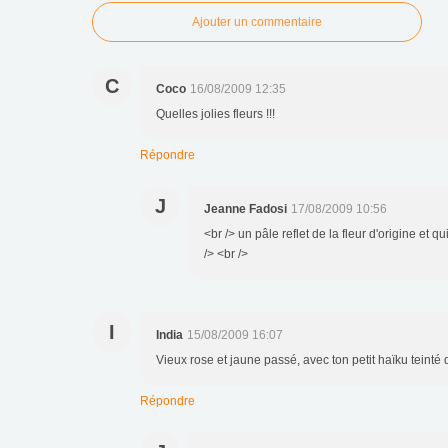
Ajouter un commentaire
C
Coco
16/08/2009 12:35
Quelles jolies fleurs !!!
Répondre
J
Jeanne Fadosi
17/08/2009 10:56
<br /> un pâle reflet de la fleur d'origine et 
/> <br />
I
India
15/08/2009 16:07
Vieux rose et jaune passé, avec ton petit haïku teinté 
Répondre