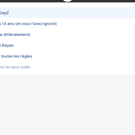
 DayZ
 a 13 ans (et vous l'avez ignoré)
e (littéralement)
im Rayan
 toutes les règles
s les jeux vidéo
us choquant de Rockstar ? - Le scandale BULLY
e plus moche de Steam
du RÊVE tourne au CAUCHEMAR
pendant 8 heures
it… à tort
umiliés par un jeu vidéo