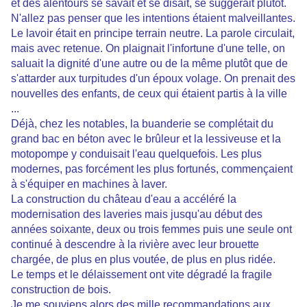
et des alentours se savait et se disait, se suggérait plutôt.
N'allez pas penser que les intentions étaient malveillantes.
Le lavoir était en principe terrain neutre. La parole circulait,
mais avec retenue. On plaignait l'infortune d'une telle, on
saluait la dignité d'une autre ou de la même plutôt que de
s'attarder aux turpitudes d'un époux volage. On prenait des
nouvelles des enfants, de ceux qui étaient partis à la ville
...
Déjà, chez les notables, la buanderie se complétait du
grand bac en béton avec le brûleur et la lessiveuse et la
motopompe y conduisait l'eau quelquefois. Les plus
modernes, pas forcément les plus fortunés, commençaient
à s'équiper en machines à laver.
La construction du château d'eau a accéléré la
modernisation des laveries mais jusqu'au début des
années soixante, deux ou trois femmes puis une seule ont
continué à descendre à la rivière avec leur brouette
chargée, de plus en plus voutée, de plus en plus ridée.
Le temps et le délaissement ont vite dégradé la fragile
construction de bois.
Je me souviens alors des mille recommandations aux