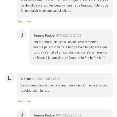
souviens, c'était... oh la... la, il y a longtemps en tous cas ! ( La
petite diligence, sur les beaux chemins de France... )Merci, ce
fut un plaisir bises amicalesNettoue
Répondre
J
Jeanne Fadosi
03/08/2009 17:03
<br /> Embrouillé, ça tu l'as dit ! et tu remontes
encore plus loin dans le temps avec la diligence qui
...<br /> s'en allait en cahotant, mince, j'ai un trou.<br
/> Bises à toi aussi<br /> Jeanne<br /> <br /> <br />
L
le Pierrot
03/08/2009 13:30
La couleur, c'est la joie de vivre, mon amie Dom en est un peu
la reine...bon lundi...
Répondre
J
Jeanne Fadosi
03/08/2009 17:01