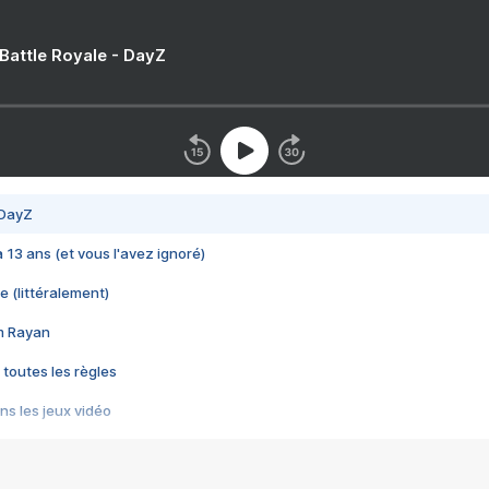
 Battle Royale - DayZ
 DayZ
 a 13 ans (et vous l'avez ignoré)
e (littéralement)
im Rayan
 toutes les règles
s les jeux vidéo
us choquant de Rockstar ? - Le scandale BULLY