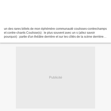
un des rares billets de mon éphémère communauté coulisses-contrechamps
et contre-chants Coulisse(s) : le plus souvent avec un s (allez savoir
pourquoi) : partie d'un théâtre derrière et sur les côtés de la scène derrière
les décors et hors de la vue du...
Publicité