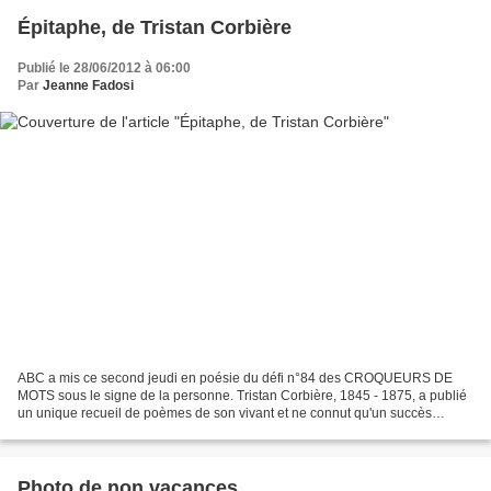
Épitaphe, de Tristan Corbière
Publié le 28/06/2012 à 06:00
Par
Jeanne Fadosi
ABC a mis ce second jeudi en poésie du défi n°84 des CROQUEURS DE
MOTS sous le signe de la personne. Tristan Corbière, 1845 - 1875, a publié
un unique recueil de poèmes de son vivant et ne connut qu'un succès
posthume. Affligé d'un rhumatisme articulaire...
Photo de non vacances