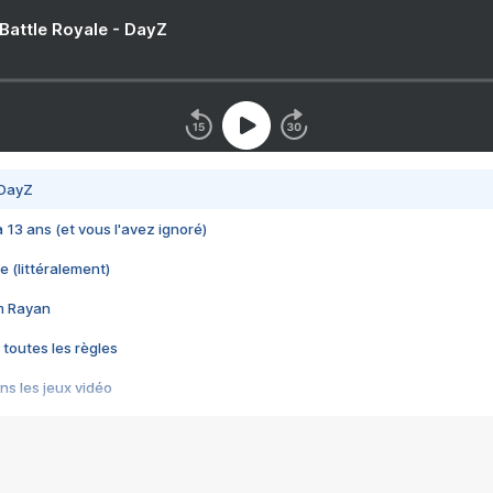
 Battle Royale - DayZ
 DayZ
 a 13 ans (et vous l'avez ignoré)
e (littéralement)
im Rayan
 toutes les règles
s les jeux vidéo
us choquant de Rockstar ? - Le scandale BULLY
e plus moche de Steam