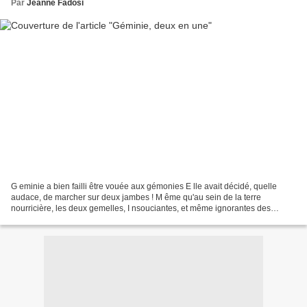
Par
Jeanne Fadosi
G eminie a bien failli être vouée aux gémonies E lle avait décidé, quelle
audace, de marcher sur deux jambes ! M ême qu'au sein de la terre
nourricière, les deux gemelles, I nsouciantes, et même ignorantes des
intolérances, s'étaient mêlées N i tout à...