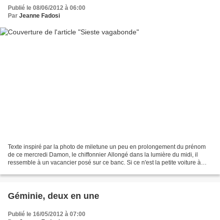
Publié le 08/06/2012 à 06:00
Par
Jeanne Fadosi
Texte inspiré par la photo de miletune un peu en prolongement du prénom
de ce mercredi Damon, le chiffonnier Allongé dans la lumière du midi, il
ressemble à un vacancier posé sur ce banc. Si ce n'est la petite voiture à
bras. Il l'a laissé un peu plus...
Géminie, deux en une
Publié le 16/05/2012 à 07:00