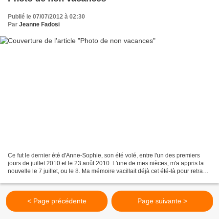
Publié le 07/07/2012 à 02:30
Par
Jeanne Fadosi
Ce fut le dernier été d'Anne-Sophie, son été volé, entre l'un des premiers
jours de juillet 2010 et le 23 août 2010. L'une de mes nièces, m'a appris la
nouvelle le 7 juillet, ou le 8. Ma mémoire vacillait déjà cet été-là pour retracer
ce qui fut une sidération....
< Page précédente
Page suivante >