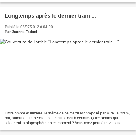
norvégienne L'une des plus belles cascades...
Longtemps après le dernier train ...
Publié le 03/07/2012 à 04:00
Par
Jeanne Fadosi
Entre ombre et lumière, le thème de ce mardi est proposé par Mireille : tram,
rail, autour du train Serait-ce un clin d'oeil à certains Quichotrains qui
sillonnent la blogosphère en ce moment ? Vous avez peut-être vu cette
photo illustrant le poème de...