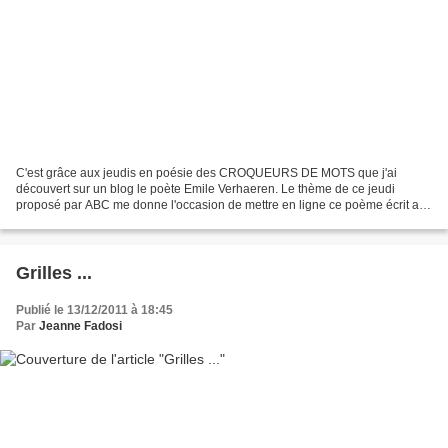
C'est grâce aux jeudis en poésie des CROQUEURS DE MOTS que j'ai
découvert sur un blog le poète Emile Verhaeren. Le thème de ce jeudi
proposé par ABC me donne l'occasion de mettre en ligne ce poème écrit au
début du XXème siècle, et qui correspond si bien...
Grilles ...
Publié le 13/12/2011 à 18:45
Par
Jeanne Fadosi