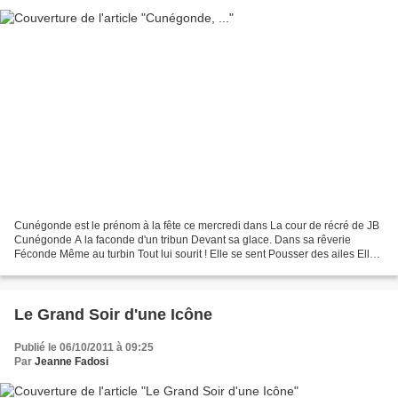
Cunégonde est le prénom à la fête ce mercredi dans La cour de récré de JB
Cunégonde A la faconde d'un tribun Devant sa glace. Dans sa rêverie
Féconde Même au turbin Tout lui sourit ! Elle se sent Pousser des ailes Elle
est elle Quelle audace ! Trop timide...
Le Grand Soir d'une Icône
Publié le 06/10/2011 à 09:25
Par
Jeanne Fadosi