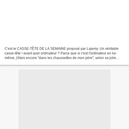
C'est le CASSE-TÊTE DE LA SEMAINE proposé par Lajemy. Un véritable
casse-tête ! avant quel ordinateur ? Parce que si c'est l'ordinateur en lui-
même, j'étais encore "dans les chaussettes de mon père", selon sa jolie
métaphore et de là-bas, croyez-moi,...