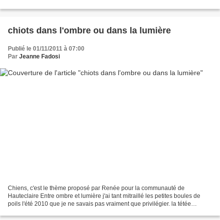
ou leurs racines les thèmes...
chiots dans l'ombre ou dans la lumière
Publié le 01/11/2011 à 07:00
Par
Jeanne Fadosi
Chiens, c'est le thème proposé par Renée pour la communauté de
Hauteclaire Entre ombre et lumière j'ai tant mitraillé les petites boules de
poils l'été 2010 que je ne savais pas vraiment que privilégier. la tétée
gourmande et voluptueuse ... les premiers...