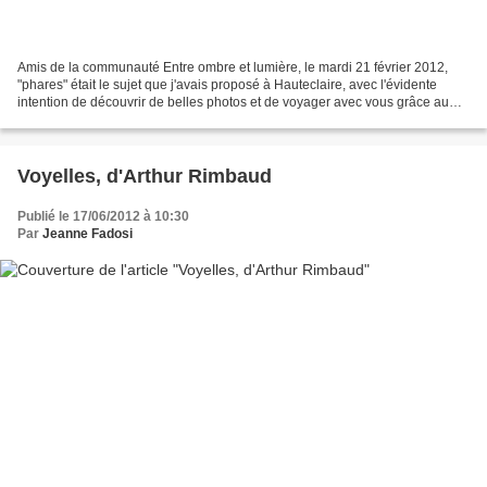
Amis de la communauté Entre ombre et lumière, le mardi 21 février 2012,
"phares" était le sujet que j'avais proposé à Hauteclaire, avec l'évidente
intention de découvrir de belles photos et de voyager avec vous grâce au
Net. Ce fut le cas, merveilleusement....
Voyelles, d'Arthur Rimbaud
Publié le 17/06/2012 à 10:30
Par
Jeanne Fadosi