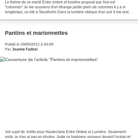
Le thème de ce mardi Entre ombre et lumière proposé par Ava est
"colonnes" Je me souviens d'un étrange jardin plein de colonnes Il y a si
longtemps, un été à Stockholm Dans la lumière oblique d'un soir Il me reste
deux photos (scannées de diapositives...
Pantins et marionnettes
Publié le 29/05/2012 à 04:00
Par
Jeanne Fadosi
Joli sujet de Joëlle pour Hauteclaire Entre Ombre et Lumière. Seulement
voilà, je n'en ai pas en photos. Juste ce baigneur songeur devant l'océan et