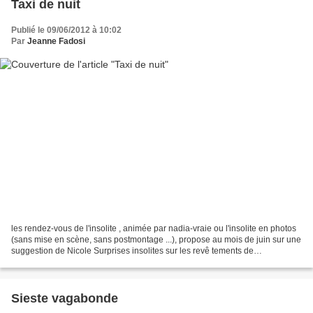
Taxi de nuit
Publié le 09/06/2012 à 10:02
Par
Jeanne Fadosi
les rendez-vous de l'insolite , animée par nadia-vraie ou l'insolite en photos
(sans mise en scène, sans postmontage ...), propose au mois de juin sur une
suggestion de Nicole Surprises insolites sur les revê tements de
sol,trottoir,rue,parquet Ce soir-là,...
Sieste vagabonde