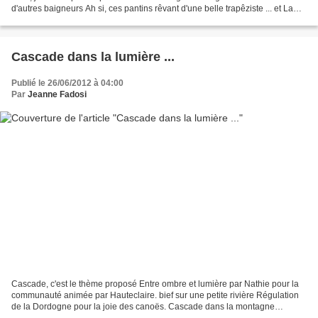
d'autres baigneurs Ah si, ces pantins rêvant d'une belle trapêziste ... et La
main et le pantin, et aussi...
Cascade dans la lumière ...
Publié le 26/06/2012 à 04:00
Par
Jeanne Fadosi
Cascade, c'est le thème proposé Entre ombre et lumière par Nathie pour la
communauté animée par Hauteclaire. bief sur une petite rivière Régulation
de la Dordogne pour la joie des canoës. Cascade dans la montagne